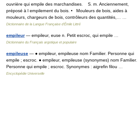
ouvrière qui empile des marchandises. S. m. Anciennement,
préposé à l empilement du bois. • Mouleurs de bois, aides à
mouleurs, chargeurs de bois, contrôleurs des quantités,… …
Dictionnaire de la Langue Française d'Émile Littré
empileur
— empileur, euse n. Petit escroc, qui empile …
Dictionnaire du Français argotique et populaire
empileuse
— ● empileur, empileuse nom Familier. Personne qui
empile ; escroc. ● empileur, empileuse (synonymes) nom Familier.
Personne qui empile ; escroc. Synonymes : aigrefin filou …
Encyclopédie Universelle