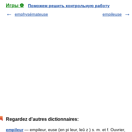
Игры ⚽
Поможем решить контрольную работу
emphysémateuse
empileuse
Regardez d'autres dictionnaires:
empileur
— empileur, euse (en pi leur, leû z ) s. m. et f. Ouvrier,