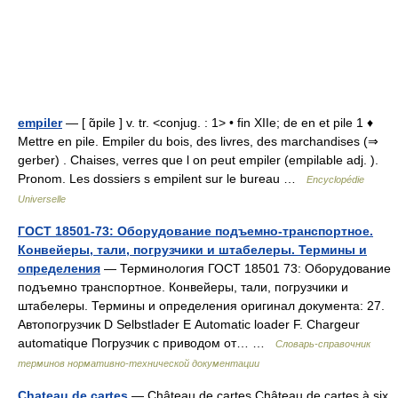
empiler
— [ ɑ̃pile ] v. tr. <conjug. : 1> • fin XIIe; de en et pile 1 ♦
Mettre en pile. Empiler du bois, des livres, des marchandises (⇒
gerber) . Chaises, verres que l on peut empiler (empilable adj. ).
Pronom. Les dossiers s empilent sur le bureau …
Encyclopédie
Universelle
ГОСТ 18501-73: Оборудование подъемно-транспортное.
Конвейеры, тали, погрузчики и штабелеры. Термины и
определения
— Терминология ГОСТ 18501 73: Оборудование
подъемно транспортное. Конвейеры, тали, погрузчики и
штабелеры. Термины и определения оригинал документа: 27.
Автопогрузчик D Selbstlader Е Automatic loader F. Chargeur
automatique Погрузчик с приводом от… …
Словарь-справочник
терминов нормативно-технической документации
Chateau de cartes
— Château de cartes Château de cartes à six