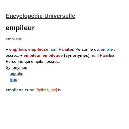
Encyclopédie Universelle
empileur
empileur
●
empileur, empileuse
nom
Familier.
Personne qui
empile
;
escroc. ●
empileur, empileuse
(synonymes)
nom
Familier.
Personne qui empile ; escroc.
Synonymes
:
-
aigrefin
-
filou
empileur, euse
[ɑ̃pilœʀ, øz]
n.