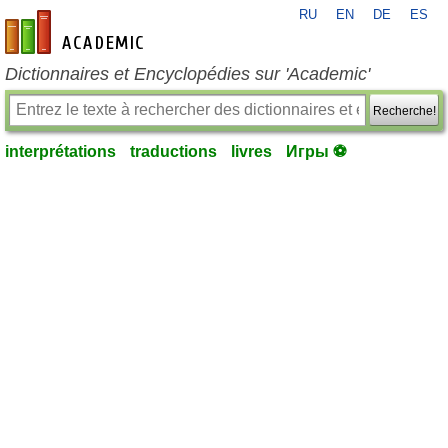
RU
EN
DE
ES
fr-academic.com
Dictionnaires et Encyclopédies sur 'Academic'
Recherche!
interprétations
traductions
livres
Игры ⚽