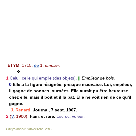
ÉTYM.
1715;
de
1.
empiler.
❖
1
Celui, celle qui empile (des objets).
||
Empileur de bois.
0
Elle a la figure résignée, presque mauvaise. Lui, empileur,
il gagne de bonnes journées. Elle aurait pu être heureuse
chez elle, mais il boit et il la bat. Elle ne voit rien de ce qu'il
gagne.
J. Renard,
Journal, 7 sept. 1907.
2
(
V
. 1900).
Fam. et rare.
Escroc, voleur.
Encyclopédie Universelle
.
2012
.